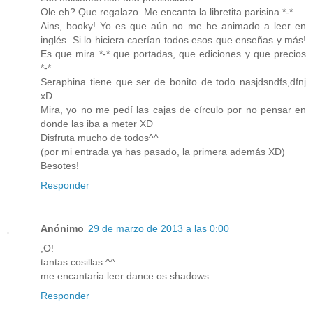
Ole eh? Que regalazo. Me encanta la libretita parisina *-*
Ains, booky! Yo es que aún no me he animado a leer en
inglés. Si lo hiciera caerían todos esos que enseñas y más!
Es que mira *-* que portadas, que ediciones y que precios
*-*
Seraphina tiene que ser de bonito de todo nasjdsndfs,dfnj
xD
Mira, yo no me pedí las cajas de círculo por no pensar en
donde las iba a meter XD
Disfruta mucho de todos^^
(por mi entrada ya has pasado, la primera además XD)
Besotes!
Responder
Anónimo
29 de marzo de 2013 a las 0:00
;O!
tantas cosillas ^^
me encantaria leer dance os shadows
Responder