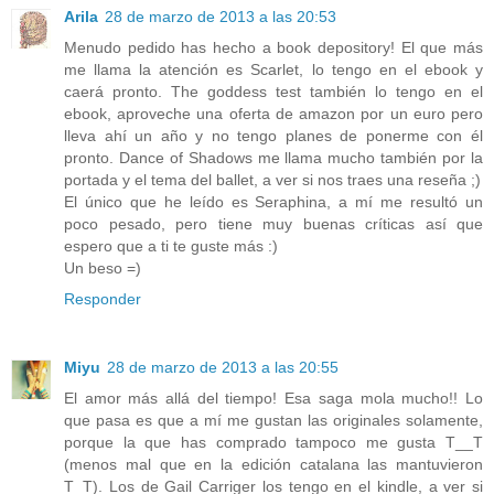
Arila
28 de marzo de 2013 a las 20:53
Menudo pedido has hecho a book depository! El que más
me llama la atención es Scarlet, lo tengo en el ebook y
caerá pronto. The goddess test también lo tengo en el
ebook, aproveche una oferta de amazon por un euro pero
lleva ahí un año y no tengo planes de ponerme con él
pronto. Dance of Shadows me llama mucho también por la
portada y el tema del ballet, a ver si nos traes una reseña ;)
El único que he leído es Seraphina, a mí me resultó un
poco pesado, pero tiene muy buenas críticas así que
espero que a ti te guste más :)
Un beso =)
Responder
Miyu
28 de marzo de 2013 a las 20:55
El amor más allá del tiempo! Esa saga mola mucho!! Lo
que pasa es que a mí me gustan las originales solamente,
porque la que has comprado tampoco me gusta T__T
(menos mal que en la edición catalana las mantuvieron
T_T). Los de Gail Carriger los tengo en el kindle, a ver si