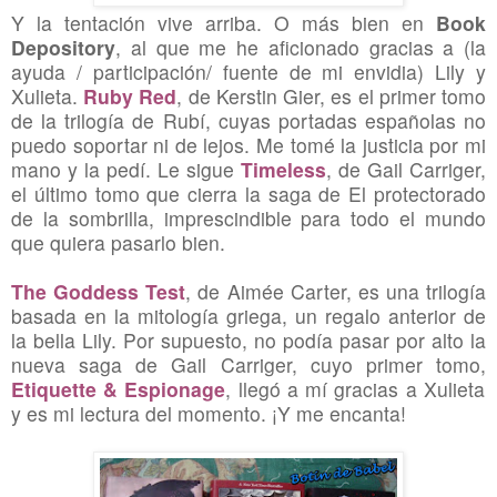
Y la tentación vive arriba. O más bien en
Book
Depository
, al que me he aficionado gracias a (la
ayuda / participación/ fuente de mi envidia) Lily y
Xulieta.
Ruby Red
, de Kerstin Gier, es el primer tomo
de la trilogía de Rubí, cuyas portadas españolas no
puedo soportar ni de lejos. Me tomé la justicia por mi
mano y la pedí. Le sigue
Timeless
, de Gail Carriger,
el último tomo que cierra la saga de El protectorado
de la sombrilla, imprescindible para todo el mundo
que quiera pasarlo bien.
The Goddess Test
, de Aimée Carter, es una trilogía
basada en la mitología griega, un regalo anterior de
la bella Lily. Por supuesto, no podía pasar por alto la
nueva saga de Gail Carriger, cuyo primer tomo,
Etiquette & Espionage
, llegó a mí gracias a Xulieta
y es mi lectura del momento. ¡Y me encanta!