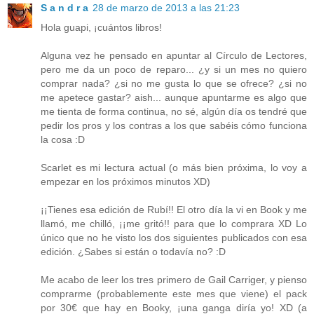
S a n d r a
28 de marzo de 2013 a las 21:23
Hola guapi, ¡cuántos libros!
Alguna vez he pensado en apuntar al Círculo de Lectores,
pero me da un poco de reparo... ¿y si un mes no quiero
comprar nada? ¿si no me gusta lo que se ofrece? ¿si no
me apetece gastar? aish... aunque apuntarme es algo que
me tienta de forma continua, no sé, algún día os tendré que
pedir los pros y los contras a los que sabéis cómo funciona
la cosa :D
Scarlet es mi lectura actual (o más bien próxima, lo voy a
empezar en los próximos minutos XD)
¡¡Tienes esa edición de Rubí!! El otro día la vi en Book y me
llamó, me chilló, ¡¡me gritó!! para que lo comprara XD Lo
único que no he visto los dos siguientes publicados con esa
edición. ¿Sabes si están o todavía no? :D
Me acabo de leer los tres primero de Gail Carriger, y pienso
comprarme (probablemente este mes que viene) el pack
por 30€ que hay en Booky, ¡una ganga diría yo! XD (a