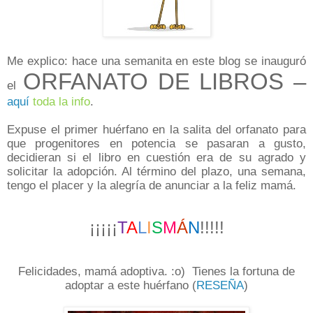
Me explico: hace una semanita en este blog se inauguró
ORFANATO DE LIBROS –
el
aquí
toda la info
.
Expuse el primer huérfano en la salita del orfanato para
que progenitores en potencia se pasaran a gusto,
decidieran si el libro en cuestión era de su agrado y
solicitar la adopción. Al término del plazo, una semana,
tengo el placer y la alegría de anunciar a la feliz mamá.
¡¡¡¡¡
T
A
L
I
S
M
Á
N
!!!!!
Felicidades, mamá adoptiva. :o) Tienes la fortuna de
adoptar a este huérfano (
RESEÑA
)